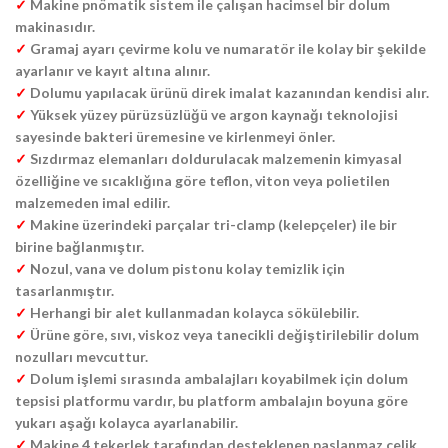
✓
Makine pnömatik sistem ile çalışan hacimsel bir dolum
makinasıdır.
✓
Gramaj ayarı çevirme kolu ve numaratör ile kolay bir şekilde
ayarlanır ve kayıt altına alınır.
✓
Dolumu yapılacak ürünü direk imalat kazanından kendisi alır.
✓
Yüksek yüzey pürüzsüzlüğü ve argon kaynağı teknolojisi
sayesinde bakteri üremesine ve kirlenmeyi önler.
✓
Sızdırmaz elemanları doldurulacak malzemenin kimyasal
özelliğine ve sıcaklığına göre teflon, viton veya polietilen
malzemeden imal edilir.
✓
Makine üzerindeki parçalar tri-clamp (kelepçeler) ile bir
birine bağlanmıştır.
✓
Nozul, vana ve dolum pistonu kolay temizlik için
tasarlanmıştır.
✓
Herhangi bir alet kullanmadan kolayca sökülebilir.
✓
Ürüne göre, sıvı, viskoz veya tanecikli değiştirilebilir dolum
nozulları mevcuttur.
✓
Dolum işlemi sırasında ambalajları koyabilmek için dolum
tepsisi platformu vardır, bu platform ambalajın boyuna göre
yukarı aşağı kolayca ayarlanabilir.
✓
Makine 4 tekerlek tarafından desteklenen paslanmaz çelik