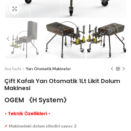
Büyütmek için tıklayın
Ana Sayfa
Yarı Otomatik Makineler
Çift Kafalı Yarı Otomatik 1Lt Likit Dolum
Makinesi
OGEM 《H System》
• Teknik Özellikleri •
✓
Makinedeki dolum silindiri sayısı: 2