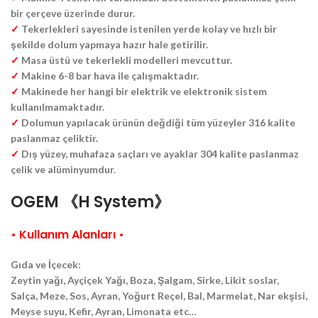
bir çerçeve üzerinde durur.
✓
Tekerlekleri sayesinde istenilen yerde kolay ve hızlı bir
şekilde dolum yapmaya hazır hale getirilir.
✓
Masa üstü ve tekerlekli modelleri mevcuttur.
✓
Makine 6-8 bar hava ile çalışmaktadır.
✓
Makinede her hangi bir elektrik ve elektronik sistem
kullanılmamaktadır.
✓
Dolumun yapılacak ürünün değdiği tüm yüzeyler 316 kalite
paslanmaz çeliktir.
✓
Dış yüzey, muhafaza saçları ve ayaklar 304 kalite paslanmaz
çelik ve alüminyumdur.
OGEM 《H System》
• Kullanım Alanları •
Gıda ve İçecek:
Zeytin yağı, Ayçiçek Yağı, Boza, Şalgam, Sirke, Likit soslar,
Salça, Meze, Sos, Ayran, Yoğurt Reçel, Bal, Marmelat, Nar ekşisi,
Meyse suyu, Kefir, Ayran, Limonata etc…