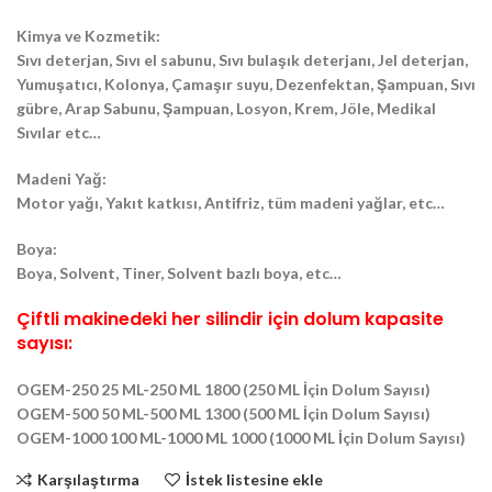
Kimya ve Kozmetik:
Sıvı deterjan, Sıvı el sabunu, Sıvı bulaşık deterjanı, Jel deterjan,
Yumuşatıcı, Kolonya, Çamaşır suyu, Dezenfektan, Şampuan, Sıvı
gübre, Arap Sabunu, Şampuan, Losyon, Krem, Jöle, Medikal
Sıvılar etc…
Madeni Yağ:
Motor yağı, Yakıt katkısı, Antifriz, tüm madeni yağlar, etc…
Boya:
Boya, Solvent, Tiner, Solvent bazlı boya, etc…
Çiftli makinedeki her silindir için dolum kapasite
sayısı:
OGEM-250 25 ML-250 ML 1800 (250 ML İçin Dolum Sayısı)
OGEM-500 50 ML-500 ML 1300 (500 ML İçin Dolum Sayısı)
OGEM-1000 100 ML-1000 ML 1000 (1000 ML İçin Dolum Sayısı)
Karşılaştırma
İstek listesine ekle